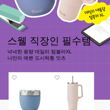
스웰 직장인 필수템
넉넉한 용량 데일리 텀블러XL
나만의 예쁜 도시락통 잇츠