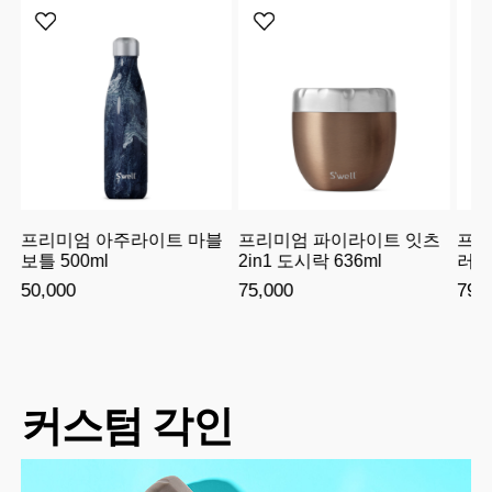
래
프리미엄 아주라이트 마블
프리미엄 파이라이트 잇츠
프리
보틀 500ml
2in1 도시락 636ml
러드볼
50,000
75,000
79,
커스텀 각인